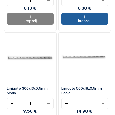
Ypatingi pasiūlymai
8.10 €
8.30 €
Į
Į
krepšelį
krepšelį
Liniuotė 300x13x0,5mm
Liniuotė 500x18x0,5mm
Scala
Scala
9.50 €
14.90 €