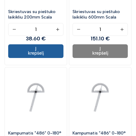
Gulsčiukai
Skriestuvas su pieštuko
Skriestuvas su pieštuko
laikikliu 200mm Scala
laikikliu 600mm Scala
Apdailininko įrankiai
Įrankiai gipskartonio plokštėms
38.60 €
151.10 €
Rankiniai pjūklai
Medžio kaltai ir obliai
Į
Į
krepšelį
krepšelį
Žirklės
Peiliai
Spaustuvai
Plaktukai
Kirviai ir pleištai
Metalo ir betono kaltai
Kabiamušiai ir kabės
Kniedikliai ir kniedės
Skardininko įrankiai
Kampumatis "486" 0-180°
Kampumatis "486" 0-180°
Stogininko įrankiai