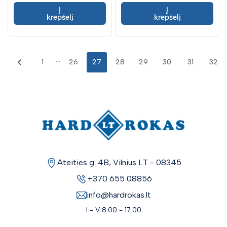
Į
Į
krepšelį
krepšelį
...
1
26
27
28
29
30
31
32
Ateities g. 4B, Vilnius LT - 08345
+370 655 08856
info@hardrokas.lt
I - V 8:00 - 17:00