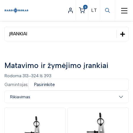
0
ĮRANKIAI
Statybinės prekės
Apšvietimas
Matavimo ir žymėjimo įrankiai
Asmeninės apsaugos priemonės
Rodoma 313–324 Iš 393
Darbo apranga
Gamintojas:
Pasirinkite
Įrankiai
Rikiavimas
Dinamometriniai įrankiai
Elektriniai ir pneumatiniai įrankiai
Pneumatiniai įrankiai
Elektrinių įrankių priedai