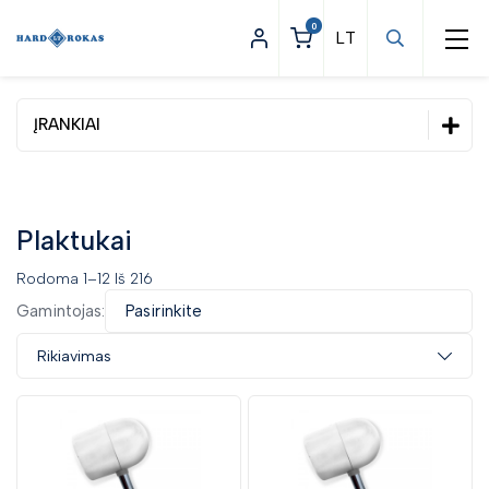
0
ĮRANKIAI
Statybinės prekės
Apšvietimas
Plaktukai
Asmeninės apsaugos priemonės
Rodoma 1–12 Iš 216
Darbo apranga
Gamintojas:
Pasirinkite
Įrankiai
Rikiavimas
Dinamometriniai įrankiai
Elektriniai ir pneumatiniai įrankiai
Pneumatiniai įrankiai
Elektrinių įrankių priedai