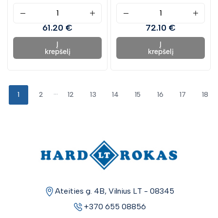
61.20 €
72.10 €
Į
Į
krepšelį
krepšelį
...
1
2
12
13
14
15
16
17
18
Ateities g. 4B, Vilnius LT - 08345
+370 655 08856