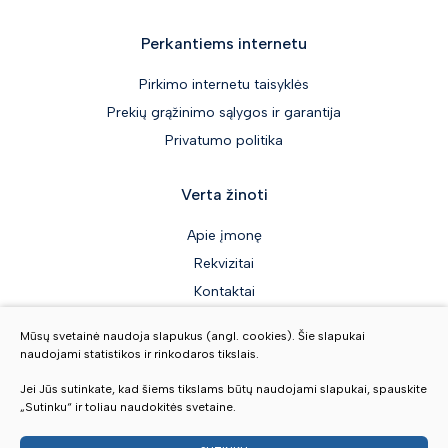
Perkantiems internetu
Pirkimo internetu taisyklės
Prekių grąžinimo sąlygos ir garantija
Privatumo politika
Verta žinoti
Apie įmonę
Rekvizitai
Kontaktai
Mūsų svetainė naudoja slapukus (angl. cookies). Šie slapukai
naudojami statistikos ir rinkodaros tikslais.
Sekite mus
Jei Jūs sutinkate, kad šiems tikslams būtų naudojami slapukai, spauskite
„Sutinku“ ir toliau naudokitės svetaine.