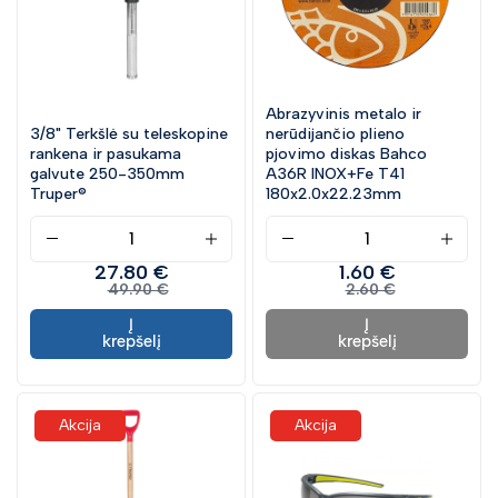
Abrazyvinis metalo ir
3/8" Terkšlė su teleskopine
nerūdijančio plieno
rankena ir pasukama
pjovimo diskas Bahco
galvute 250-350mm
A36R INOX+Fe T41
Truper®
180x2.0x22.23mm
27.80 €
1.60 €
49.90 €
2.60 €
Į
Į
krepšelį
krepšelį
Akcija
Akcija