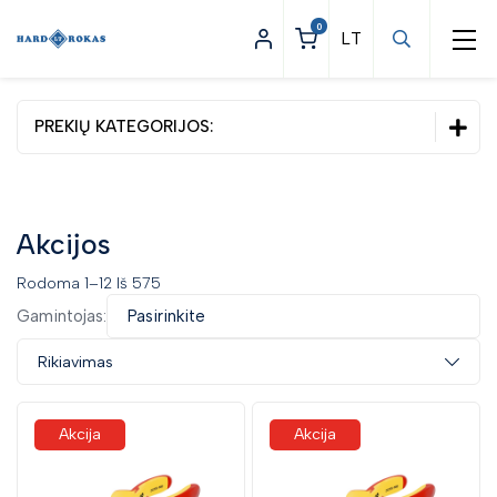
0
PREKIŲ KATEGORIJOS:
Statybinės prekės
Apšvietimas
Akcijos
Asmeninės apsaugos priemonės
Rodoma 1–12 Iš 575
Darbo apranga
Gamintojas:
Pasirinkite
Įrankiai
Rikiavimas
Ypatingi pasiūlymai
Akcija
Akcija