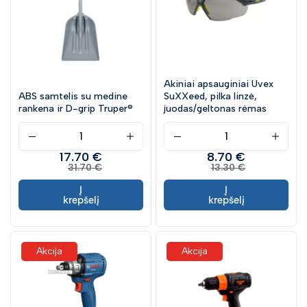
Akiniai apsauginiai Uvex
ABS samtelis su medine
SuXXeed, pilka linzė,
rankena ir D-grip Truper®
juodas/geltonas rėmas
17.70 €
8.70 €
31.70 €
13.30 €
Į
Į
krepšelį
krepšelį
Akcija
Akcija