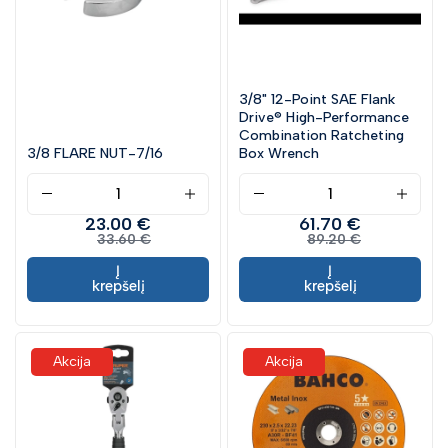
3/8" 12-Point SAE Flank
Drive® High-Performance
Combination Ratcheting
3/8 FLARE NUT-7/16
Box Wrench
23.00 €
61.70 €
33.60 €
89.20 €
Į
Į
krepšelį
krepšelį
Akcija
Akcija