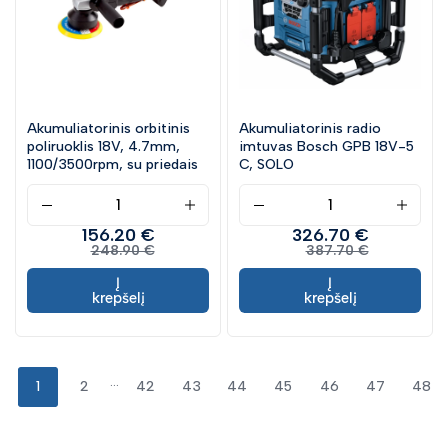
Akumuliatorinis orbitinis
Akumuliatorinis radio
poliruoklis 18V, 4.7mm,
imtuvas Bosch GPB 18V-5
1100/3500rpm, su priedais
C, SOLO
156.20 €
326.70 €
248.90 €
387.70 €
Į
Į
krepšelį
krepšelį
...
1
2
42
43
44
45
46
47
48