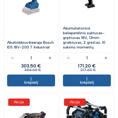
Akumuliatorinis
bešepetėlinis suktuvas-
gręžtuvas 18V, 13mm
Akulöökkruvikeeraja Bosch
griebtuvas, 2 greičiai, 10
IDS 18V-200 T Industrial
sukimo momentų
303.50 €
171.20 €
384.60 €
217.60 €
Į
Į
krepšelį
krepšelį
Akcija
Akcija