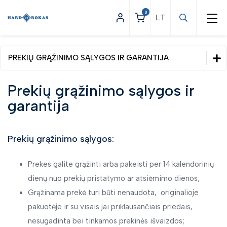
0
PREKIŲ GRĄŽINIMO SĄLYGOS IR GARANTIJA
Pirkimo internetu taisyklės
Prekių grąžinimo sąlygos ir
Prekių grąžinimo sąlygos ir garantija
garantija
Privatumo politika
Prekių grąžinimo sąlygos:
Prekes galite grąžinti arba pakeisti per 14 kalendorinių
dienų nuo prekių pristatymo ar atsiėmimo dienos;
Grąžinama prekė turi būti nenaudota,
originalioje
pakuotėje ir su visais jai priklausančiais priedais,
nesugadinta bei tinkamos prekinės išvaizdos;