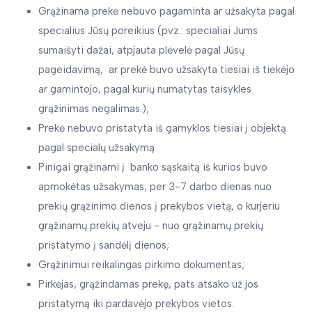
Grąžinama prekė nebuvo pagaminta ar užsakyta pagal
specialius Jūsų poreikius (pvz.: specialiai Jums
sumaišyti dažai, atpjauta plėvelė pagal Jūsų
pageidavimą,
ar prekė buvo užsakyta tiesiai iš tiekėjo
ar gamintojo, pagal kurių numatytas taisykles
grąžinimas negalimas.);
Prekė nebuvo pristatyta iš gamyklos tiesiai į objektą
pagal specialų užsakymą
Pinigai grąžinami į
banko sąskaitą iš kurios buvo
apmokėtas užsakymas, per 3-7 darbo dienas nuo
prekių grąžinimo dienos į prekybos vietą, o kurjeriu
grąžinamų prekių atveju - nuo grąžinamų prekių
pristatymo į sandėlį dienos;
Grąžinimui reikalingas pirkimo dokumentas;
Pirkėjas, grąžindamas prekę, pats atsako už jos
pristatymą iki pardavėjo prekybos vietos.