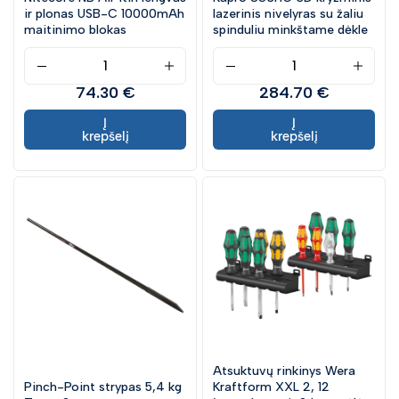
ir plonas USB-C 10000mAh
lazerinis nivelyras su žaliu
maitinimo blokas
spinduliu minkštame dėkle
74.30 €
284.70 €
Į
Į
krepšelį
krepšelį
Atsuktuvų rinkinys Wera
Pinch-Point strypas 5,4 kg
Kraftform XXL 2, 12