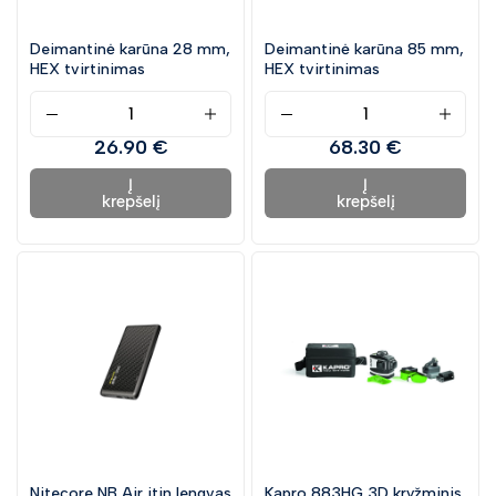
Deimantinė karūna 28 mm,
Deimantinė karūna 85 mm,
HEX tvirtinimas
HEX tvirtinimas
26.90 €
68.30 €
Į
Į
krepšelį
krepšelį
Nitecore NB Air itin lengvas
Kapro 883HG 3D kryžminis