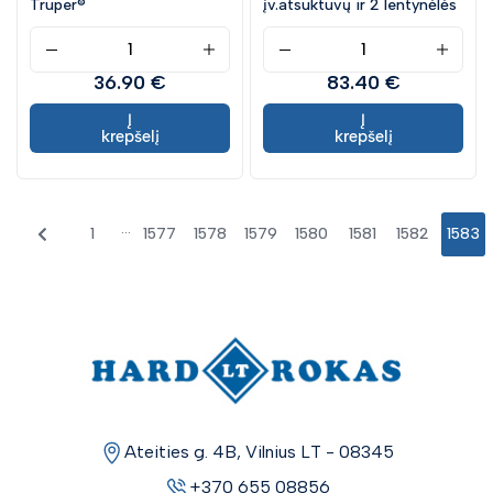
Truper®
įv.atsuktuvų ir 2 lentynėlės
36.90 €
83.40 €
Į
Į
krepšelį
krepšelį
...
1
1577
1578
1579
1580
1581
1582
1583
Ateities g. 4B, Vilnius LT - 08345
+370 655 08856