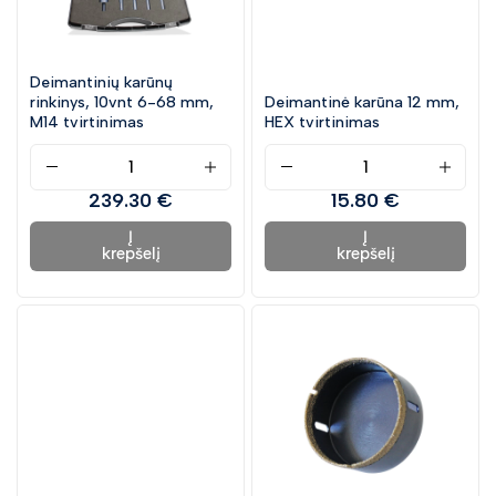
Deimantinių karūnų
rinkinys, 10vnt 6-68 mm,
Deimantinė karūna 12 mm,
M14 tvirtinimas
HEX tvirtinimas
239.30 €
15.80 €
Į
Į
krepšelį
krepšelį