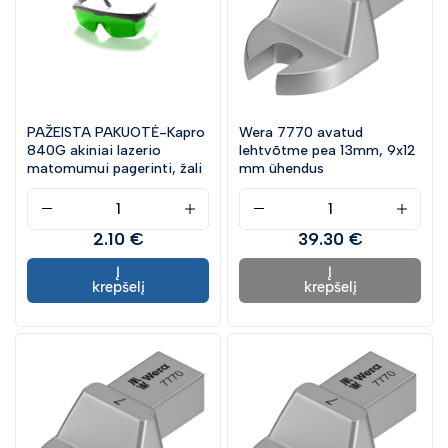
Garažo įrankiai ir įranga
Įrankių laikymas
Juostiniai pjūklai
Lazeriai ir skaitmeniniai matavimo prietaisai
PAŽEISTA PAKUOTĖ-Kapro
Wera 7770 avatud
Rankiniai įrankiai
840G akiniai lazerio
lehtvõtme pea 13mm, 9x12
Sodo ir miško įrankiai
matomumui pagerinti, žali
mm ühendus
Įrankių parko valdymas (TaaS)
Iškylavimas / Taktinis inventorius
2.10 €
39.30 €
Tepimo ir priežiūros cheminės medžiagos
Į
Į
Priedai
krepšelį
krepšelį
Pažeista pakuotė ir kt.
Ypatingi pasiūlymai