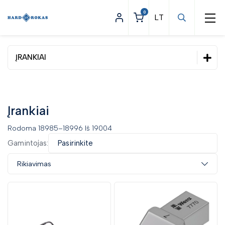
0
ĮRANKIAI
Statybinės prekės
Apšvietimas
Įrankiai
Asmeninės apsaugos priemonės
Rodoma 18985–18996 Iš 19004
Darbo apranga
Gamintojas:
Pasirinkite
Įrankiai
Rikiavimas
Dinamometriniai įrankiai
Elektriniai ir pneumatiniai įrankiai
Pneumatiniai įrankiai
Elektrinių įrankių priedai