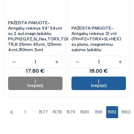
PAŽEISTA PAKUOTĖ-
Antgalių rinkinys 1/4" 54vnt
PAŽEISTA PAKUOTĖ-
su 2 aut.magn.laikikliu
Antgalių rinkinys 31 vnt
PH,PH2G,PZ,SL,Hex,TORX,TORX
(PH+PZ+TORX+SL+HEX)
TR,R 25mm 45vnt, 125mm
su plonu, magnetiniu
4vnt,150mm 3vnt
sukimo laikikliu
17.80 €
18.00 €
Į
Į
krepšelį
krepšelį
...
1
1577
1578
1579
1580
1581
1582
1583