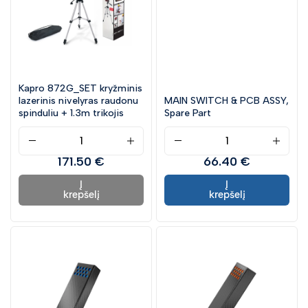
Kapro 872G_SET kryžminis
lazerinis nivelyras raudonu
MAIN SWITCH & PCB ASSY,
spinduliu + 1.3m trikojis
Spare Part
171.50 €
66.40 €
Į
Į
krepšelį
krepšelį