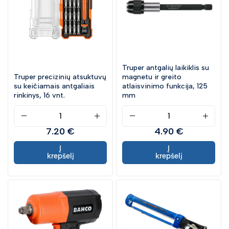
Garažo įrankiai ir įranga
Įrankių laikymas
Juostiniai pjūklai
Lazeriai ir skaitmeniniai matavimo prietaisai
Truper antgalių laikiklis su
Rankiniai įrankiai
Truper precizinių atsuktuvų
magnetu ir greito
Sodo ir miško įrankiai
su keičiamais antgaliais
atlaisvinimo funkcija, 125
rinkinys, 16 vnt.
mm
Įrankių parko valdymas (TaaS)
Iškylavimas / Taktinis inventorius
Tepimo ir priežiūros cheminės medžiagos
7.20 €
4.90 €
Priedai
Į
Į
krepšelį
krepšelį
Pažeista pakuotė ir kt.
Ypatingi pasiūlymai