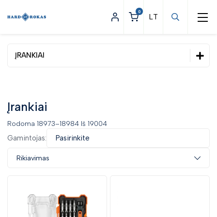
0
ĮRANKIAI
Statybinės prekės
Apšvietimas
Įrankiai
Asmeninės apsaugos priemonės
Rodoma 18973–18984 Iš 19004
Darbo apranga
Gamintojas:
Pasirinkite
Įrankiai
Rikiavimas
Dinamometriniai įrankiai
Elektriniai ir pneumatiniai įrankiai
Pneumatiniai įrankiai
Elektrinių įrankių priedai