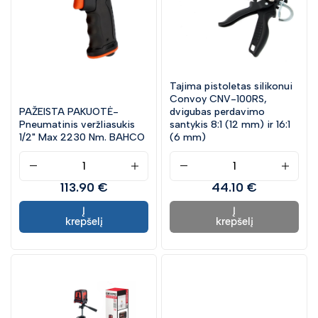
Tajima pistoletas silikonui
Convoy CNV-100RS,
PAŽEISTA PAKUOTĖ-
dvigubas perdavimo
Pneumatinis veržliasukis
santykis 8:1 (12 mm) ir 16:1
1/2" Max 2230 Nm. BAHCO
(6 mm)
113.90 €
44.10 €
Į
Į
krepšelį
krepšelį