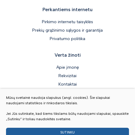
Perkantiems internetu
Pirkimo internetu taisyklės
Prekių grąžinimo sąlygos ir garantija
Privatumo politika
Verta žinoti
Apie įmonę
Rekvizitai
Kontaktai
Mūsų svetainė naudoja slapukus (angl. cookies). Šie slapukai
naudojami statistikos ir rinkodaros tikslais.
Sekite mus
Jei Jūs sutinkate, kad šiems tikslams būtų naudojami slapukai, spauskite
„Sutinku“ ir toliau naudokitės svetaine.
SUTINKU