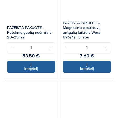
PAŽEISTA PAKUOTĖ-
PAŽEISTA PAKUOTĖ-
Magnetinis atsuktuvų
Rutulinių guolių nuėmiklis
antgalių laikiklis Wera
20-25mm
896/4/1, blister
53.50 €
7.60 €
Į
Į
krepšelį
krepšelį