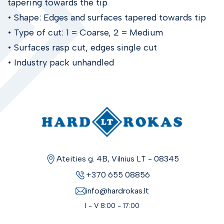
tapering towards the tip
Įrankiai gipskartonio plokštėms
• Shape: Edges and surfaces tapered towards tip
Rankiniai pjūklai
• Type of cut: 1 = Coarse, 2 = Medium
Medžio kaltai ir obliai
• Surfaces rasp cut, edges single cut
Žirklės
• Industry pack unhandled
Peiliai
Spaustuvai
Plaktukai
Kirviai ir pleištai
Metalo ir betono kaltai
Kabiamušiai ir kabės
Kniedikliai ir kniedės
Ateities g. 4B, Vilnius LT - 08345
Skardininko įrankiai
+370 655 08856
Stogininko įrankiai
info@hardrokas.lt
Sriegimo įrankiai
I - V 8:00 - 17:00
Nekibirkščiuojantys įrankiai
Kabliai, ylos, magnetai ir veidrodžiai