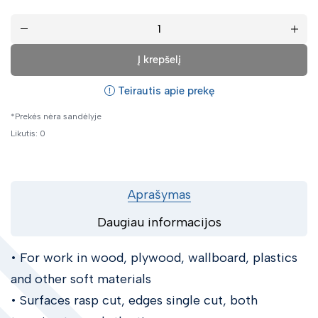
Kitos dildės
Dildžių rinkiniai ir priedai
Metaliniai šepečiai
Į krepšelį
Veržliarakčiai
Teirautis apie prekę
Galvutės
Atsuktuvai ir L-raktai
*Prekės nėra sandėlyje
Likutis: 0
Replės
Įrankiai vamzdžiams
Nuėmėjai ir ištraukėjai
Aprašymas
Laužtuvai
Izoliuoti elektrikų įrankiai
Daugiau informacijos
Specializuoti įrankiai elektronikai
• For work in wood, plywood, wallboard, plastics
Matavimo ir žymėjimo įrankiai
and other soft materials
Gulsčiukai
• Surfaces rasp cut, edges single cut, both
Apdailininko įrankiai