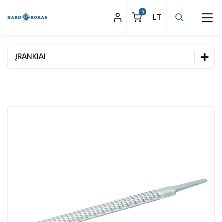
0
ĮRANKIAI
Statybinės prekės
Apšvietimas
Asmeninės apsaugos priemonės
Darbo apranga
Įrankiai
Dinamometriniai įrankiai
Elektriniai ir pneumatiniai įrankiai
Pneumatiniai įrankiai
Elektrinių įrankių priedai