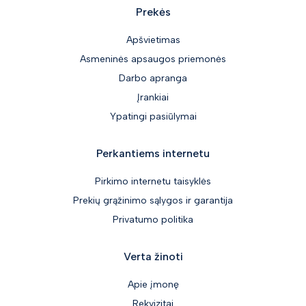
Prekės
Specializuoti įrankiai
Giljotinos
Apšvietimas
Darbas aukštyje
Asmeninės apsaugos priemonės
Darbo apranga
Įvairių įrankių rinkiniai
Įrankiai
Kopėčios
Ypatingi pasiūlymai
Sodo ir miško įrankiai
Įrankių parko valdymas (TaaS)
Perkantiems internetu
Iškylavimas / Taktinis inventorius
Pirkimo internetu taisyklės
Tepimo ir priežiūros cheminės medžiagos
Prekių grąžinimo sąlygos ir garantija
Priedai
Privatumo politika
Pažeista pakuotė ir kt.
Ypatingi pasiūlymai
Verta žinoti
Apie įmonę
Rekvizitai