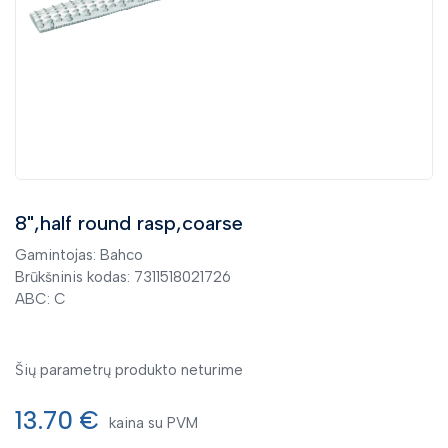
Garažo įrankiai ir įranga
Įrankių laikymas
Juostiniai pjūklai
Lazeriai ir skaitmeniniai matavimo prietaisai
Rankiniai įrankiai
Metalo ir medžio dildės
Plokščios dildės
8",half round rasp,coarse
Trikampės dildės
Kvadratinės dildės
Gamintojas: Bahco
Brūkšninis kodas: 7311518021726
Pusapvalės dildės
ABC: C
Apvalios dildės
Galandinimo dildės
Medžio dildės
Šių parametrų produkto neturime
Dildės pjūklams
13.70 €
kaina su PVM
Adatinės dildės