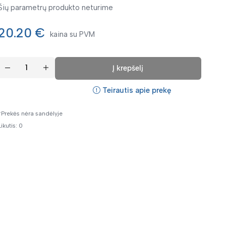
Šių parametrų produkto neturime
20.20 €
kaina su PVM
Į krepšelį
Teirautis apie prekę
*Prekės nėra sandėlyje
Likutis: 0