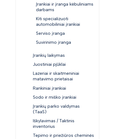
Įrankiai ir įranga kėbuliniams
darbams
Kiti specializuoti
automobiliniai įrankiai
Serviso įranga
Suvirinimo įranga
Įrankių laikymas
Juostiniai pjūklai
Lazeriai ir skaitmeniniai
matavimo prietaisai
Rankiniai įrankiai
Sodo ir miško įrankiai
Įrankių parko valdymas
(TaaS)
Iškylavimas / Taktinis
inventorius
Tepimo ir priežiūros cheminės