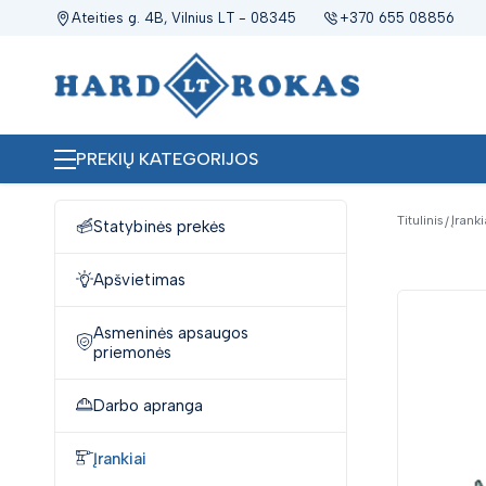
Ateities g. 4B, Vilnius LT - 08345
+370 655 08856
PREKIŲ KATEGORIJOS
Titulinis
Įranki
Statybinės prekės
Apšvietimas
Asmeninės apsaugos
priemonės
Darbo apranga
Įrankiai