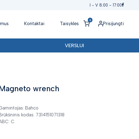
I - V 8:00 - 17:00
0
 mus
Kontaktai
Taisyklės
Prisijungti
VERSLUI
Magneto wrench
Gamintojas: Bahco
Brūkšninis kodas: 7314151071318
ABC: C