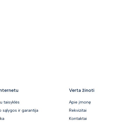
nternetu
Verta žinoti
u taisyklės
Apie įmonę
 sąlygos ir garantija
Rekvizitai
ika
Kontaktai