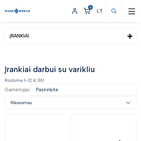
0
ĮRANKIAI
Statybinės prekės
Apšvietimas
Įrankiai darbui su varikliu
Asmeninės apsaugos priemonės
Rodoma 1–12 Iš 361
Darbo apranga
Gamintojas:
Pasirinkite
Įrankiai
Rikiavimas
Dinamometriniai įrankiai
Elektriniai ir pneumatiniai įrankiai
Pneumatiniai įrankiai
Elektrinių įrankių priedai