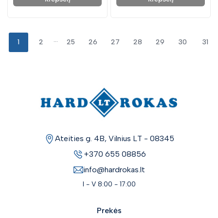
...
1
2
25
26
27
28
29
30
31
Ateities g. 4B, Vilnius LT - 08345
+370 655 08856
info@hardrokas.lt
I - V 8:00 - 17:00
Prekės