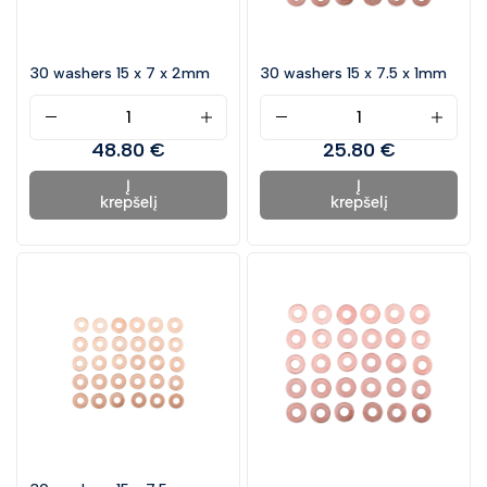
Lazeriai ir skaitmeniniai matavimo prietaisai
Rankiniai įrankiai
30 washers 15 x 7 x 2mm
30 washers 15 x 7.5 x 1mm
Sodo ir miško įrankiai
Įrankių parko valdymas (TaaS)
48.80 €
25.80 €
Iškylavimas / Taktinis inventorius
Tepimo ir priežiūros cheminės medžiagos
Į
Į
krepšelį
krepšelį
Priedai
Pažeista pakuotė ir kt.
Ypatingi pasiūlymai