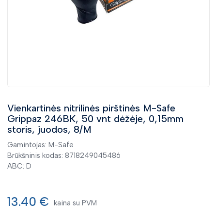
Antistatinės pirštinės
Chemikalams atsparios pirštinės
Karščiui atsparios pirštinės
Kitos pirštinės
Pjūviams atsparios pirštinės
Priedai
Smūgiams atsparios pirštinės
Vienkartinės nitrilinės pirštinės M-Safe
Suvirintojų pirštinės
Grippaz 246BK, 50 vnt dėžėje, 0,15mm
Universalios pirštinės
storis, juodos, 8/M
Vienkartinės pirštinės
Gamintojas: M-Safe
Žieminės pirštinės
Brūkšninis kodas: 8718249045486
ABC: D
Vienkartiniai apsauginiai rūbai
Valymas ir dezinfekcija
13.40 €
kaina su PVM
Darbo apranga