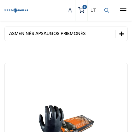
0
ASMENINĖS APSAUGOS PRIEMONĖS
Statybinės prekės
Apšvietimas
Asmeninės apsaugos priemonės
Akių ir veido apsauga
Apsauginė avalynė
Galvos apsauga
Klausos apsauga
Kvėpavimo takų apsauga
Pirštinės
Adatoms atsparios pirštinės