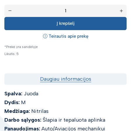
Įrankiai
Ypatingi pasiūlymai
Į krepšelį
Teirautis apie prekę
*Prekė yra sandėlyje
Likutis: 5
Daugiau informacijos
Spalva:
Juoda
Dydis:
M
Medžiaga:
Nitrilas
Darbo sąlygos:
Šlapia ir tepaluota aplinka
Panaudojimas:
Auto/Aviacijos mechanikui