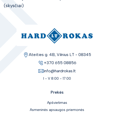
(skysčiai)
Ateities g. 4B, Vilnius LT - 08345
+370 655 08856
info@hardrokas.lt
I - V 8:00 - 17:00
Prekės
Apšvietimas
Asmeninės apsaugos priemonės