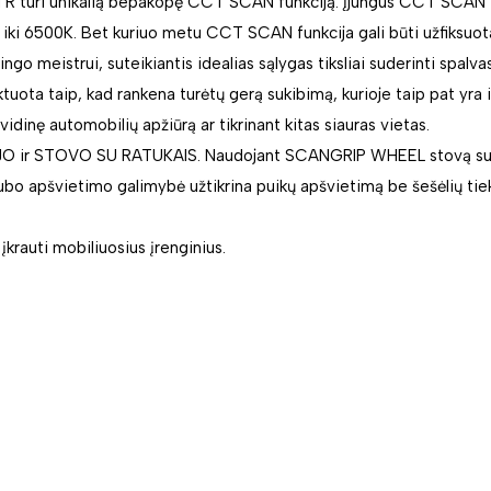
H R turi unikalią bepakopę CCT SCAN funkciją. Įjungus CCT SCAN f
ki 6500K. Bet kuriuo metu CCT SCAN funkcija gali būti užfiksuota 
go meistrui, suteikiantis idealias sąlygas tiksliai suderinti spalvas
tuota taip, kad rankena turėtų gerą sukibimą, kurioje taip pat yra 
idinę automobilių apžiūrą ar tikrinant kitas siauras vietas.
OJO ir STOVO SU RATUKAIS. Naudojant SCANGRIP WHEEL stovą su 
igubo apšvietimo galimybė užtikrina puikų apšvietimą be šešėlių tiek
krauti mobiliuosius įrenginius.