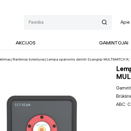
Apie
AKCIJOS
GAMINTOJAI
etimas
Rankiniai šviestuvai
Lempa spalvoms derinti Scangrip MULTIMATCH R, 1
Lemp
MULT
Gaminto
Brūkšn
ABC: C