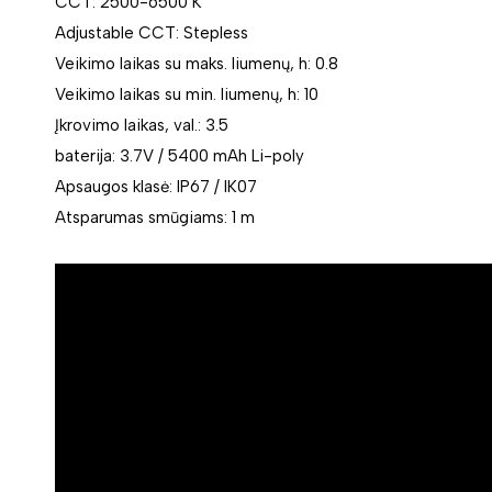
CCT: 2500-6500 K
Adjustable CCT: Stepless
Veikimo laikas su maks. liumenų, h: 0.8
Veikimo laikas su min. liumenų, h: 10
Įkrovimo laikas, val.: 3.5
baterija: 3.7V / 5400 mAh Li-poly
Apsaugos klasė: IP67 / IK07
Atsparumas smūgiams: 1 m