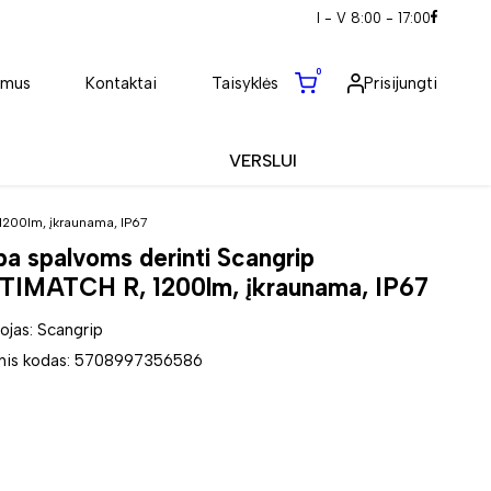
I - V 8:00 - 17:00
0
 mus
Kontaktai
Taisyklės
Prisijungti
VERSLUI
200lm, įkraunama, IP67
a spalvoms derinti Scangrip
IMATCH R, 1200lm, įkraunama, IP67
jas: Scangrip
inis kodas: 5708997356586