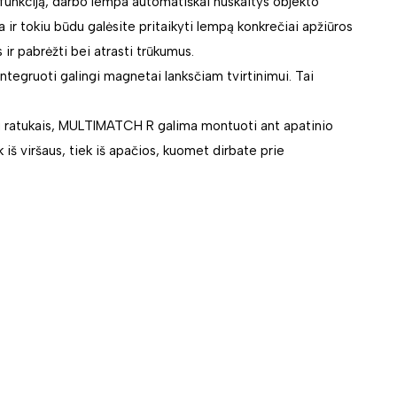
unkciją, darbo lempa automatiškai nuskaitys objekto
ir tokiu būdu galėsite pritaikyti lempą konkrečiai apžiūros
 ir pabrėžti bei atrasti trūkumus.
integruoti galingi magnetai lanksčiam tvirtinimui. Tai
ratukais, MULTIMATCH R galima montuoti ant apatinio
 iš viršaus, tiek iš apačios, kuomet dirbate prie