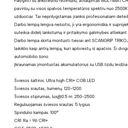
Palyginti su ankstesniu režimuliu, atnaujintas MULTIMATC
paviršių su visos spalvos temperatūros spektru nuo 2500K i
užduočiai. Tai neprilygstamas įrankis profesionaliam deteilin
Darbo lempą lengva nešiotis, ji yra ergonomiška ir suprojek
suteikia didelį lankstumą ir pritaikymo galimybes atliekant v
Darbo lempa skirta montuoti tiesiai ant SCANGRIP TRIK
laikiklio kaip antrą lempą, kuri apšviestų iš apačios. Ši dv
automobilio šono.
Įkraunamas įmontuotas akumuliatorius su USB lizdu leidžia į
Šviesos šaltinis: Ultra high CRI+ COB LED
Šviesos srautas, liumenų: 120-1200
Šviesos stiprumas, lux@0.5 m: 250-2500
Reguliuojamas šviesos srautas: 5 lygius
Spindulio kampas: 100°
CRI: Ra > 96 CRI+